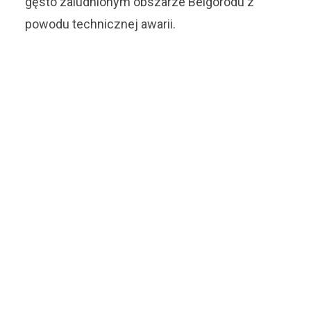
gęsto zaludnionym obszarze Belgorodu z
powodu technicznej awarii.