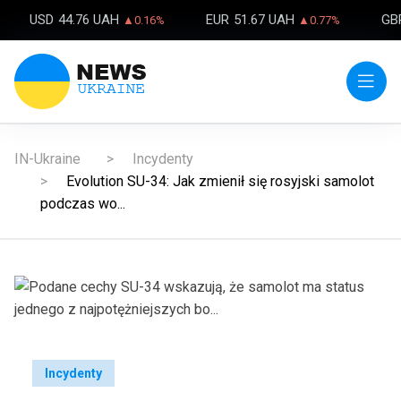
USD
44.76 UAH
EUR
51.67 UAH
GB
▲0.16%
▲0.77%
IN-Ukraine
Incydenty
Evolution SU-34: Jak zmienił się rosyjski samolot
podczas wo...
Incydenty