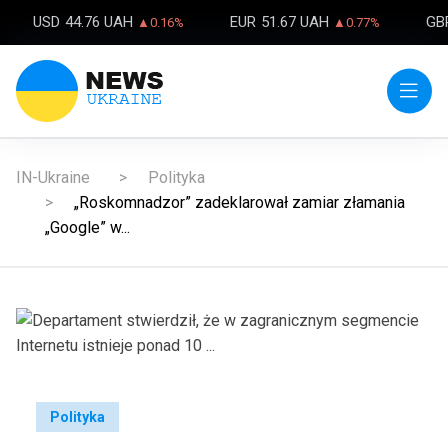
USD
44.76 UAH
EUR
51.67 UAH
GB
▲0.16%
▲0.77%
IN-Ukraine
Polityka
„Roskomnadzor” zadeklarował zamiar złamania
„Google” w...
Polityka