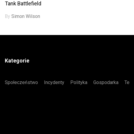
Tank Battlefield
By
Simon Wilson
Kategorie
Społeczeństwo
Incydenty
Polityka
Gospodarka
Tech