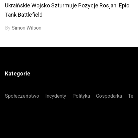
Ukraińskie Wojsko Szturmuje Pozycje Rosjan: Epic
Tank Battlefield
By
Simon Wilson
Kategorie
Społeczeństwo
Incydenty
Polityka
Gospodarka
Tech