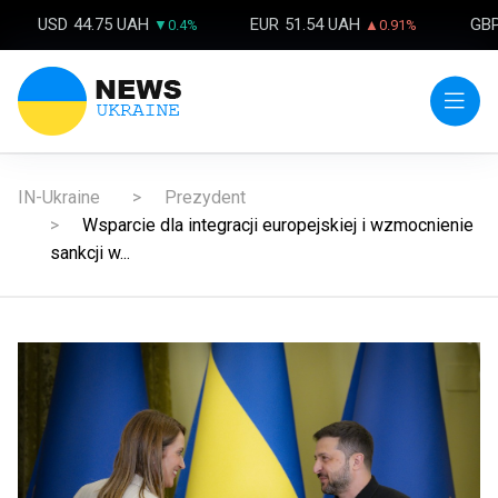
USD
44.75 UAH
EUR
51.54 UAH
GB
▼0.4%
▲0.91%
IN-Ukraine
Prezydent
Wsparcie dla integracji europejskiej i wzmocnienie
sankcji w...