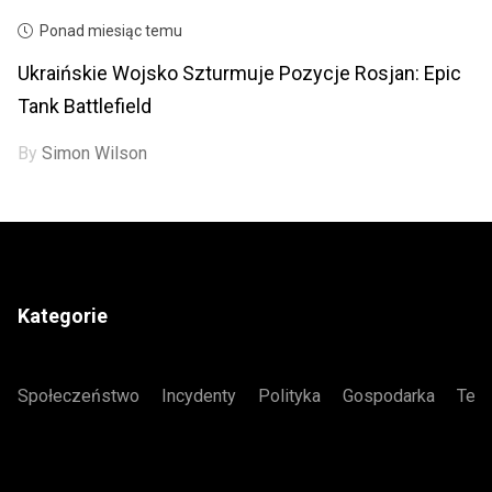
Ponad miesiąc temu
Ukraińskie Wojsko Szturmuje Pozycje Rosjan: Epic
Tank Battlefield
By
Simon Wilson
Kategorie
Społeczeństwo
Incydenty
Polityka
Gospodarka
Tech