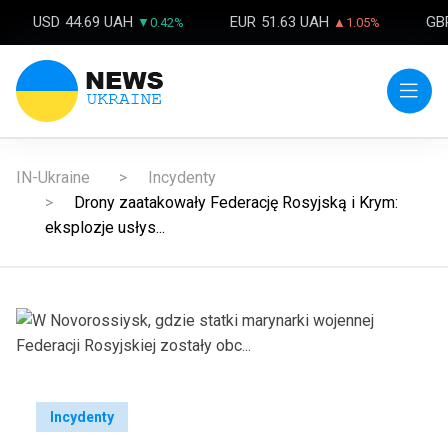
USD
44.69 UAH
EUR
51.63 UAH
GB
▼0.42%
▲1.05%
IN-Ukraine
Incydenty
Drony zaatakowały Federację Rosyjską i Krym:
eksplozje usłys...
Incydenty