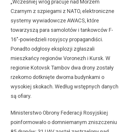
„Wcześniej wróg pracuje nad Morzem
Czarnym z szpiegami z NATO, elektroniczne
systemy wywiadowcze AWACS, które
towarzyszą para samolotów i tankowców F-
16”-powiedzieli rosyjscy propagandiści.
Ponadto odgłosy eksplozji zgłaszali
mieszkańcy regionów Voronezh i Kursk. W
regionie Kotovsk Tambov dwa drony zostały
rzekomo dotknięte dwoma budynkami o
wysokiej skokach. Według wstępnych danych
są ofiary.
Ministerstwo Obrony Federacji Rosyjskiej
poinformowało o domniemanym zniszczeniu
85 dronów: 31 UAV został zastrzelony nad