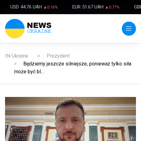
USD
44.76 UAH
EUR
51.67 UAH
GB
▲0.16%
▲0.77%
IN-Ukraine
Prezydent
Będziemy jeszcze silniejsze, ponieważ tylko siła
może być bl...