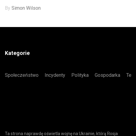
By
Simon Wilson
Kategorie
Społeczeństwo
Incydenty
Polityka
Gospodarka
Tech
Ta strona naprawdę oświetla wojnę na Ukrainie, którą Rosja