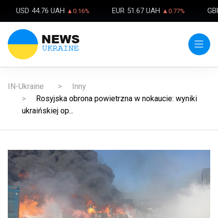
USD
44.76 UAH
EUR
51.67 UAH
GB
▲0.16%
▲0.77%
IN-Ukraine
Inny
Rosyjska obrona powietrzna w nokaucie: wyniki
ukraińskiej op...