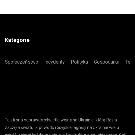
Kategorie
Społeczeństwo
Incydenty
Polityka
Gospodarka
Tech
Ta strona naprawdę oświetla wojnę na Ukrainie, którą Rosja
zaczęła światu. Z powodu rosyjskiej agresji na Ukrainie wielu