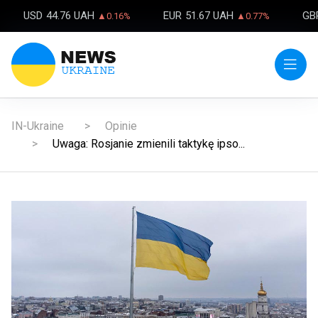
USD
44.76 UAH
EUR
51.67 UAH
GB
▲0.16%
▲0.77%
IN-Ukraine
Opinie
Uwaga: Rosjanie zmienili taktykę ipso...