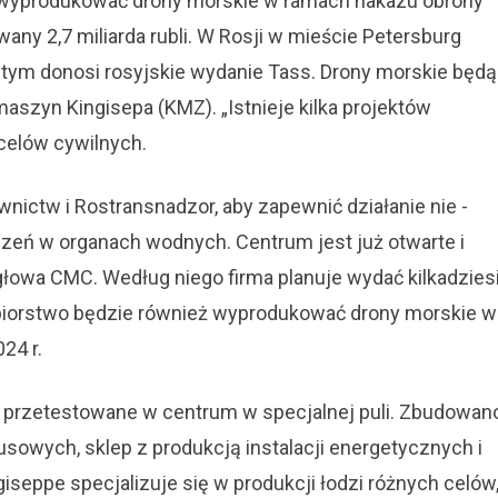
eż wyprodukować drony morskie w ramach nakazu obrony
any 2,7 miliarda rubli. W Rosji w mieście Petersburg
 tym donosi rosyjskie wydanie Tass. Drony morskie będą
szyn Kingisepa (KMZ). „Istnieje kilka projektów
celów cywilnych.
wnictw i Rostransnadzor, aby zapewnić działanie nie -
szeń w organach wodnych. Centrum jest już otwarte i
głowa CMC. Według niego firma planuje wydać kilkadzies
biorstwo będzie również wyprodukować drony morskie w
24 r.
ną przetestowane w centrum w specjalnej puli. Zbudowan
sowych, sklep z produkcją instalacji energetycznych i
seppe specjalizuje się w produkcji łodzi różnych celów