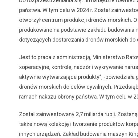
Do rozprzestrzeniania się: firma będzie równi
państwa. W tym celu w 2024 r. Został zainwestow
otworzył centrum produkcji dronów morskich. O
produkowane na podstawie zakładu budowania ma
dotyczących dostarczania dronów morskich do 
Jest to praca z administracją, Ministerstwo Rato
xoperacyjne, kontrolę, nadzór i wykrywanie naru
aktywnie wytwarzające produkty”, -powiedziała 
dronów morskich do celów cywilnych. Przedsię
ramach nakazu obrony państwa. W tym celu w 20
Został zainwestowany 2,7 miliarda rubli. Zosta
także nową kolekcję i tworzenie produktów korpu
innych urządzeń. Zakład budowania maszyn Kingi