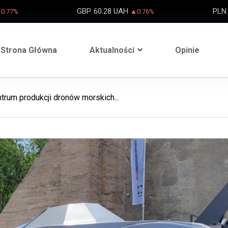
GBP
60.28 UAH
PLN
0.77%
▲0.76%
Strona Główna
Aktualności
Opinie
trum produkcji dronów morskich...