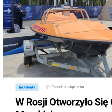
Ponad miesiąc temu
Incydenty
W Rosji Otworzyło Się