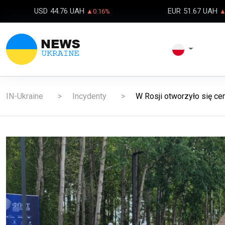
USD
44.76 UAH
EUR
51.67 UAH
▲0.16%
▲
IN-Ukraine
Incydenty
W Rosji otworzyło się cen