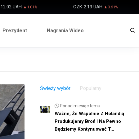
12.02 UAH
CZK
2.13 UAH
▲1.01%
▲0.61%
Prezydent
Nagrania Wideo
Świeży wybór
Popularny
Ponad miesiąc temu
Ważne, Że Wspólnie Z Holandią
Produkujemy Broń I Na Pewno
Będziemy Kontynuować T...