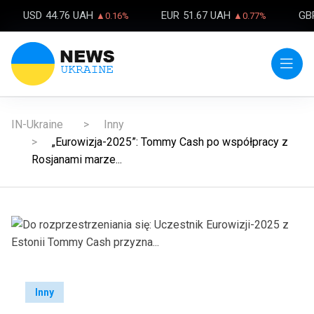
USD
44.76 UAH
EUR
51.67 UAH
GB
▲0.16%
▲0.77%
IN-Ukraine
Inny
„Eurowizja-2025”: Tommy Cash po współpracy z
Rosjanami marze...
Inny