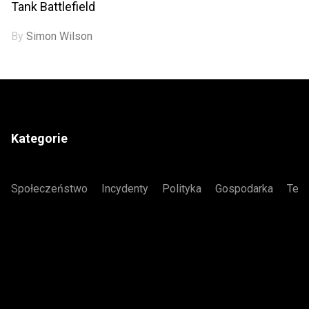
Tank Battlefield
By
Simon Wilson
Kategorie
Społeczeństwo
Incydenty
Polityka
Gospodarka
Tech